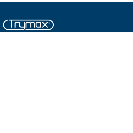
条款和条件
隐私权政策
企业社会责任（CSR）
NEN en ISO 认证
MMOX 网络安全证书
关于Trymax
新闻
技术交流
招贤纳士