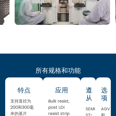
所有规格和功能
特点
应用
遵
选
从
项
支持直径为
Bulk resist,
200和300毫
post LDI
SEMI
AGV
米的基片
resist strip
S2-
和