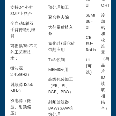
01
OHT
支持2个外挂
预处理加工
SMIF上料台
SEMI
冷
聚合物去除
S8-
却
全自动5轴双
大剂量后植入
01
站
手臂传送机械
条
和
臂
CE
校
氮化硅/碳化硅
EU-
可提供3种不同
准
蚀刻应用
RoHs
的工艺室技
器
术：
（与
TaSi蚀刻
UL
晶
(可
微波源
MEMS应用
片
选)
2.45GHz）
ID
高级包装加工
读
射频源 13.56
（PR、PI、
取
MHz）
BCB、PBO）
相
双电源（微
射频滤波器
结
波、射频偏
BAW/SAW抗
合）
压）
蚀处理