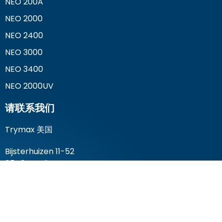
NEO 200A
NEO 2000
NEO 2400
NEO 3000
NEO 3400
NEO 2000UV
请联系我们
Trymax 美国
Bijsterhuizen 11-52
6546 AS Nijmegen
The Netherlands
电话+1 201 925 2633
电话+1 201 925 2633