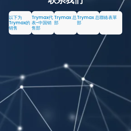
以下为
Trymax代
Trymax 总
Trymax 总
聯絡表單
Trymax的
表-中国销
部
部
销售
售部