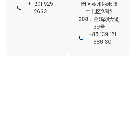
+1 201 925
园区苏州纳米城
2633
中北区23幢
208，金鸡湖大道
99号
+86 139 161
386 30
您是否有疑问呢？
我们的等离子专家非常乐意回答您的任何问题，并会一起讨论
如何更好的帮助您，如果您有疑问，请不要犹豫，立即与我们
取得联系吧！