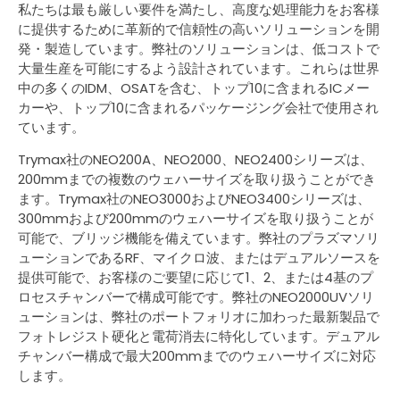
私たちは最も厳しい要件を満たし、高度な処理能力をお客様
に提供するために革新的で信頼性の高いソリューションを開
発・製造しています。弊社のソリューションは、低コストで
大量生産を可能にするよう設計されています。これらは世界
中の多くのIDM、OSATを含む、トップ10に含まれるICメー
カーや、トップ10に含まれるパッケージング会社で使用され
ています。
Trymax社のNEO200A、NEO2000、NEO2400シリーズは、
200mmまでの複数のウェハーサイズを取り扱うことができ
ます。Trymax社のNEO3000およびNEO3400シリーズは、
300mmおよび200mmのウェハーサイズを取り扱うことが
可能で、ブリッジ機能を備えています。弊社のプラズマソリ
ューションであるRF、マイクロ波、またはデュアルソースを
提供可能で、お客様のご要望に応じて1、2、または4基のプ
ロセスチャンバーで構成可能です。弊社のNEO2000UVソリ
ューションは、弊社のポートフォリオに加わった最新製品で
フォトレジスト硬化と電荷消去に特化しています。デュアル
チャンバー構成で最大200mmまでのウェハーサイズに対応
します。